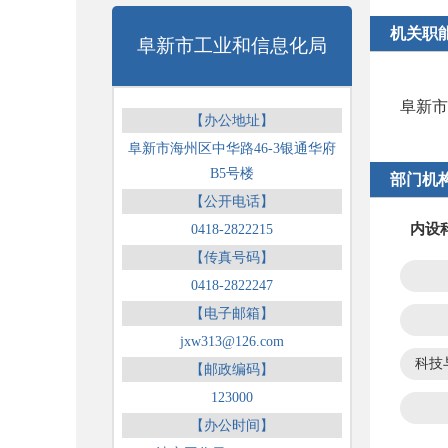
机关职
阜新市工业和信息化局
阜新市
【办公地址】
阜新市海州区中华路46-3银通华府
B5号楼
部门机
【公开电话】
内设
0418-2822215
【传真号码】
0418-2822247
【电子邮箱】
jxw313@126.com
【邮政编码】
123000
【办公时间】