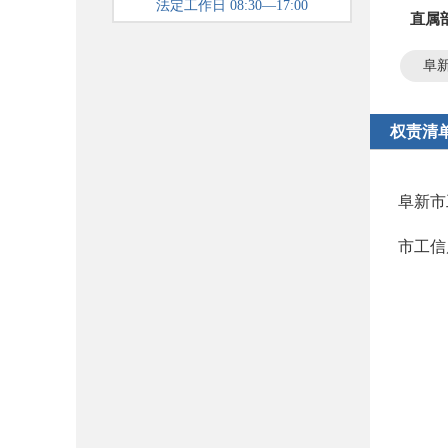
法定工作日 08:30—17:00
直属
阜
权责清
阜新市
市工信