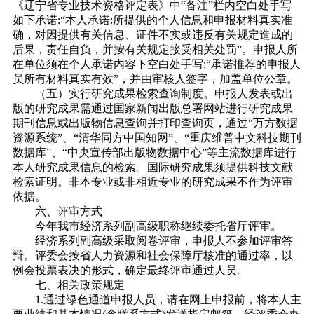
《辽宁省专业技术资格评定表》中“备注”栏内空白处手写
如下承诺:“本人承诺:所提供的个人信息和申报材料真实准
确，对因提供有关信息、证件不实或违反有关规定造成的
后果，责任自负，并按有关规定接受相关处罚”。申报人所
在单位须在个人承诺内容下空白处手写:“承诺推荐的申报人
员所有材料真实有效”，并由审核人签字，加盖单位公章。
（五）实行研究成果检索查询制度。申报人发表或出
版的研究成果需通过国家新闻出版总署网站进行研究成果
期刊信息或出版物信息查询并打印查询页，通过“万方数据
资源系统”、“清华同方中国知网”、“重庆维普中文科技期刊
数据库”、“中央宣传部出版物数据中心”等主流数据库进行
本人研究成果信息的检索。国际研究成果须提供科技文献
检索证明。非本专业或非相近专业的研究成果不作为评审
依据。
六、评审方式
今年我市经济系列副高级职称继续委托省厅评审。
经济系列副高级采取阅卷评审，申报人不参加评审答
辩。评委会按省人力资源和社会保障厅核准的通过率，以
例会投票表决的形式，确定最终评审通过人员。
七、相关政策规定
1.通过绿色通道申报人员，请在网上申报前，将本人主