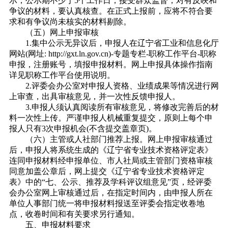
示，公示期不少于5个工作日，接受群众监督，对有反映和
争议的材料，要认真核查。在正式上报前，应将不符合要
求和有争议尚未核实的材料剔除。
（五）网上申报审核
1.集中公示无异议后，申报人在辽宁省工业和信息化厅
网站(网址: http://gxt.ln.gov.cn)-专题专栏-职称工作平台-职称
申报，注册账号，填报申报材料。网上申报具体操作指南
详见职称工作平台使用说明。
2.评委会办公室对申报人资格、业绩成果等情况进行网
上审查，出具审核意见，并一次性反馈申报人。
3.申报人须认真阅读所有审核意见，将修改完善后的材
料一次性上传。严谨申报人机械重复提交，原则上每个申
报人只有3次申报机会(不含提交盖章页)。
（六）主管或人社部门推荐上报。网上申报审核通过
后，申报人将系统生成的《辽宁省专业技术资格评定表》
连同申报材料经申报单位、市人社局或主管部门资格审核
同意加盖公章后，网上提交《辽宁省专业技术资格评定
表》中的“七、公示、推荐及学科评议组意见”页，经评委
会办公室网上审核通过后，在指定时间内，由申报人所在
单位人事部门统一将申报材料报送至评委会指定收卷地
点，收卷时间和有关要求另行通知。
五、申报材料要求