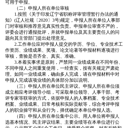
可用于申报。
（二）申报人所在单位审核
1.按照《关于印发辽宁省职称评审管理暂行办法的通
知》(辽人社规〔2020〕3号)规定，申报人所在单位人事部
门对审核和推荐意见真实性负责。申报单位审查不严的，
评委会进行通报批评，并就申报单位及其主要责任人的问
题向其主管部门提出处理意见。
2.工作单位应对申报人提交的学历、学位、专业技术工
作资历、业绩成果、奖项、论文论著等申报材料逐项进行
审核，查验是否齐全、真实、准确。
3.本着实事求是原则，严禁同一业绩成果在不同年份、
不同申报人之间重复使用，一经查实，按有关规定严肃处
理。如同一业绩成果，确由多人完成，请在申报材料中对
申报人完成该项业绩的具体部分加以说明。
（三）申报人所在单位民主评议。申报人所在单位须
成立相应考评领导小组，可采取单位领导、人事干部、考
评专家等联审的方式，依据申报人的人事档案、专业技术
档案、业绩成果、日常考核和实际贡献等，综合考评申报
人的职业操守和从业行为，择优确定本单位申报人选。
（四）申报人所在单位集中公示。用人单位将申报人
选基本情况、民主评议结果、主要业绩等在本单位进行公