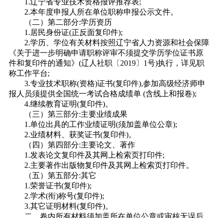
1.辽宁省专业技术资格报评推荐表;
2.本年度申报人所在单位职称申报公示文件。
（二）
第二部分:学历资历
1.居民身份证(正反面复印件);
2.学历、学位有关材料按照辽宁省人力资源和社会保障
《关于进一步明确申请职称评审不须提交学历学位证书原
件和复印件的通知》(辽人社职〔2019〕1号)执行，详见职
称工作平台;
3.专业技术职称(资格)证书(复印件),参加高级经济师申
报人员须提供全国统一考试合格成绩单 (含线上和报卷);
4.继续教育证明(复印件)。
（三）第三部分:主要业绩成果
1.单位出具的工作业绩证明(须加盖单位公章);
2.业绩材料、获奖证书(复印件)。
（四）第四部分:主要论文、著作
1.发表论文复印件及其网上检索页打印件;
2.主要著作出版物复印件及其网上检索页打印件。
（五）第五部分:其它
1.荣誉证书(复印件);
2.学术(衔)称号(复印件);
3.其它证明材料(复印件)。
二、卷内所有材料须加盖所在单位公章或审核无误后