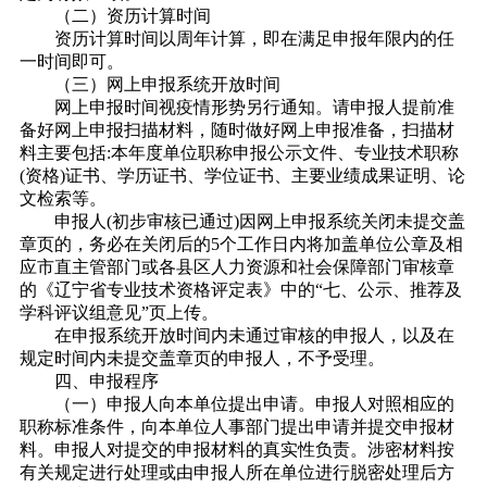
（二）资历计算时间
资历计算时间以周年计算，即在满足申报年限内的任
一时间即可。
（三）网上申报系统开放时间
网上申报时间视疫情形势另行通知。请申报人提前准
备好网上申报扫描材料，随时做好网上申报准备，扫描材
料主要包括:本年度单位职称申报公示文件、专业技术职称
(资格)证书、学历证书、学位证书、主要业绩成果证明、论
文检索等。
申报人(初步审核已通过)因网上申报系统关闭未提交盖
章页的，务必在关闭后的5个工作日内将加盖单位公章及相
应市直主管部门或各县区人力资源和社会保障部门审核章
的《辽宁省专业技术资格评定表》中的“七、公示、推荐及
学科评议组意见”页上传。
在申报系统开放时间内未通过审核的申报人，以及在
规定时间内未提交盖章页的申报人，不予受理。
四、
申报程序
（一）申报人向本单位提出申请。申报人对照相应的
职称标准条件，向本单位人事部门提出申请并提交申报材
料。申报人对提交的申报材料的真实性负责。涉密材料按
有关规定进行处理或由申报人所在单位进行脱密处理后方