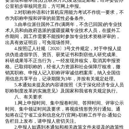
要业绩和基本情况(含联系方式)发送指定邮箱，经评委会办
公室初步审核同意后，方可网上申报。
2.对职称外语和计算机应用能力考试不作统一要求，不
作为职称申报和评审的前置性必备条件。
3.由单位派往国外工作(满两年，不含已回国)的专业技
术人员和由政府选派的援疆援藏专业技术人员，在援外工
作期间，因工作需要不能按时参加专业技术资格评审的，
出具有效证明后，可免现场答辩。
4.按照辽人社规〔2020〕3号文件规定，对于申报人提
供伪造虚假学历、资历、获奖证书和剽窃他人研究成果、
科研成果等不正当行为，一经发现并核实，取消其申报资
格。已取得职称的，经省人力资源和社会保障厅核准，撤
销其职称。申报人记入职称评审诚信档案库，纳入全国信
用信息共享平台，记录期限为3年，并按有关规定处理。
5.本通知未提及的内容请按照《关于深化经济专业人员
职称制度改革的实施意见》及国家和我省有关规定执行。
八、有关要求
1.网上申报时间、集中报卷时间、答辩时间、评审公示
时间、集中领证时间及要求，将视疫情形势另行通知。通
知将在辽宁省工业和信息化厅(官网)-职称工作平台-通知公
告栏目上发布，请申报人密切关注。
2.申报人如遇到本通知和相关政策文件未提及的政策性