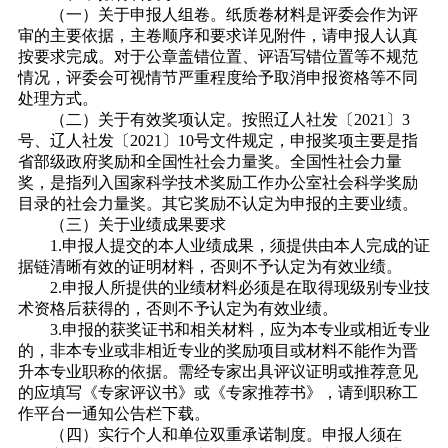
（一）关于申报人组卷。纸质卷材料是评委会作为评
审的主要依据，主卷顺序和要求详见附件，请申报人认真
按要求完成。对于公章盖错位置、评语写错位置等不规范
情况，评委会可视情节严重程度给予取消申报资格等不同
处理方式。
（二）关于有效奖项认定。按照辽人社发〔2021〕3
号、辽人社发〔2021〕10号文件规定，申报奖项主要是指
省部级政府奖励和全国性社会力量奖。全国性社会力量
奖，是指列入国家科学技术奖励工作办公室社会科学奖励
目录的社会力量奖。其它奖励不认定为申报的主要业绩。
（三）关于业绩成果要求
1.申报人提交的本人业绩成果，须提供由本人完成的证
据链清晰有效的证明材料，否则不予认定为有效业绩。
2.申报人所提供的业绩材料必须是在取得现级别专业技
术资格后获得的，否则不予认定为有效业绩。
3.申报的获奖证书和相关材料，应为本专业或相近专业
的，非本专业或非相近专业的奖励项目或材料不能作为晋
升本专业职称的依据。需经专家出具评议证明或推荐意见
的应填写《专家评议书》或《专家推荐书》，请到职称工
作平台一通知公告栏下载。
（四）实行个人和单位双重承诺制度。申报人须在