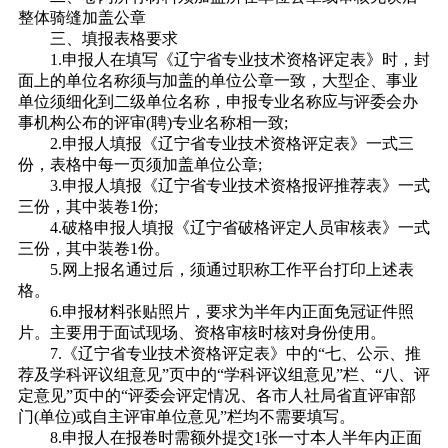
整体骑缝加盖公章
三、填报表格要求
1.申报人在填写《辽宁省专业技术资格评定表》时，封
面上的单位名称须与加盖的单位公章一致，大型企、事业
单位须细化到二级单位名称，申报专业名称应与评委会办
事机构公布的评审(聘)专业名称相一致;
2.申报人填报《辽宁省专业技术资格评定表》一式三
份，表格中每一页须加盖单位公章;
3.申报人填报《辽宁省专业技术资格报评推荐表》一式
三份，其中装卷1份;
4.破格申报人填报《辽宁省破格评定人员审核表》一式
三份，其中装卷1份。
5.网上报名通过后，须通过职称工作平台打印上述表
格。
6.申报材料张贴照片，要求为半年内正面免冠证件照
片。主要用于面试现场、资格审核时核对身份使用。
7.《辽宁省专业技术资格评定表》中的“七、公示、推
荐及学科评议组意见”页中的“学科评议组意见”栏、“八、评
定意见”页中的“评委会评定情况、各市人社局省直评审部
门(单位)或自主评审单位意见”栏均不需要填写。
8.申报人在报卷时需额外提交1张一寸本人半年内正面