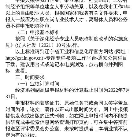
申报人须在我市企业、事业单位、社会组织、非公有
制经济组织等单位建立人事劳动关系，以及在我市工作1年
以上的自由职业人员。根据国家和我省有关文件要求，申
报人一般应为在职在岗专业技术人才，离退休人员和公务
员不得申报职称评审。
（二）申报基本标准
按照《关于深化经济专业人员职称制度改革的实施意
见》(辽人社发〔2021〕10号)执行。
以上标准请到辽宁省工业和信息化厅官方网站 (网址：
http://gxt.ln.gov.cn) -专题专栏-职称工作平台-通知公告栏目
下载。建议用台式或笔记本电脑浏览，点击横向并列图
标 查看。
三、
时间要求
（一）
业绩计算时间
经济系列副高级申报材料的计算截止时间为2022年7月
31日。
申报材料的获奖证书、原始任务书或合同以签字盖章
时间为准，论文、著作以正式出版时间为准。网上申报须
提供发表或出版的正式刊物，如在网上申报时间内不能提
供研究成果检索信息网络查询打印页的，可在集中答辩前
报送至评审委员会办公室。未按时提供者，本项业绩不认
定为有效业绩。