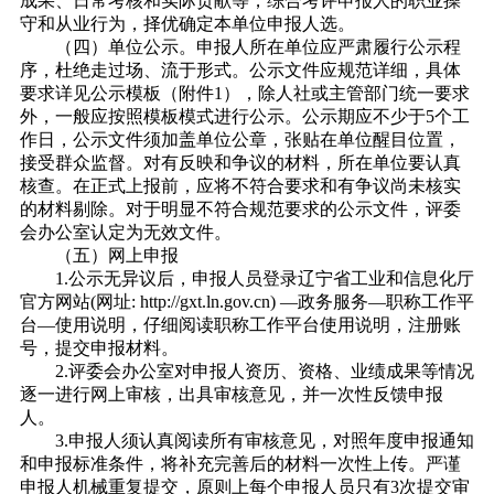
成果、日常考核和实际贡献等，综合考评申报人的职业操
守和从业行为，择优确定本单位申报人选。
（四）单位公示。申报人所在单位应严肃履行公示程
序，杜绝走过场、流于形式。公示文件应规范详细，具体
要求详见公示模板（附件1），除人社或主管部门统一要求
外，一般应按照模板模式进行公示。公示期应不少于5个工
作日，公示文件须加盖单位公章，张贴在单位醒目位置，
接受群众监督。对有反映和争议的材料，所在单位要认真
核查。在正式上报前，应将不符合要求和有争议尚未核实
的材料剔除。对于明显不符合规范要求的公示文件，评委
会办公室认定为无效文件。
（五）网上申报
1.公示无异议后，申报人员登录辽宁省工业和信息化厅
官方网站(网址: http://gxt.ln.gov.cn) —政务服务—职称工作平
台—使用说明，仔细阅读职称工作平台使用说明，注册账
号，提交申报材料。
2.评委会办公室对申报人资历、资格、业绩成果等情况
逐一进行网上审核，出具审核意见，并一次性反馈申报
人。
3.申报人须认真阅读所有审核意见，对照年度申报通知
和申报标准条件，将补充完善后的材料一次性上传。严谨
申报人机械重复提交，原则上每个申报人员只有3次提交审