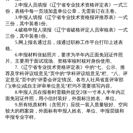
2.申报人员填报《辽宁省专业技术资格评定表》一式三
份，表格中每一页须加盖单位公章，无需装订在主卷。
3.申报人填报《辽宁省专业技术资格报评推荐表》一式
三份，其中装卷1份。
4.破格申报人填报《辽宁省破格评定人员审核表》一式
三份，其中装卷1份。
5.网上报名通过后，须通过职称工作平台打印上述表
格。
6.申报材料张贴照片，要求为半年内正面免冠证件照
片。主要用于面试现场、资格审核时核对身份使用。
7.《辽宁省专业技术资格评定表》中的“七、公示、推
荐及学科评议组意见”页中的“学科评议组意见”栏、“八、评
定意见”页中的“评委会评定情况、各市人社局省直评审部
门(单位)或自主评审单位意见”栏均不需要填写内容。
8.申报人员在报卷时需额外提交2张一寸本人半年内正
面免冠证件照，用小信封装好，外面标注姓名、单位。
9.所有纸质材料（含照片）应统一装入质量较好、空间
较大的档案袋，外面标有申报人姓名、单位、申报层级和
申报专业字样。