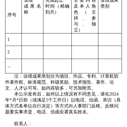
业绩
完成起止
主要内容
业绩成果
成果名
时间（精确
及本人角
类别
称
到月）
色（主
序号
持、参
与、独
立）
1
2
...
注：业绩成果类别分为项目、作品、专利、计算机软
件著作权、标准规范、科级奖励、技术报告、著作、论
文、人才认可等。如内容较多，可另加附页。
本公示发布后，如对以上情况有不同意见，请在2024
年*月*日前（须满足5个工作日）以电话、信函、亲访（具
体方式各单位自行决定）等方式向人事部门反映。反映问
题要实事求是，电话、信函应署真实姓名。
联系人：