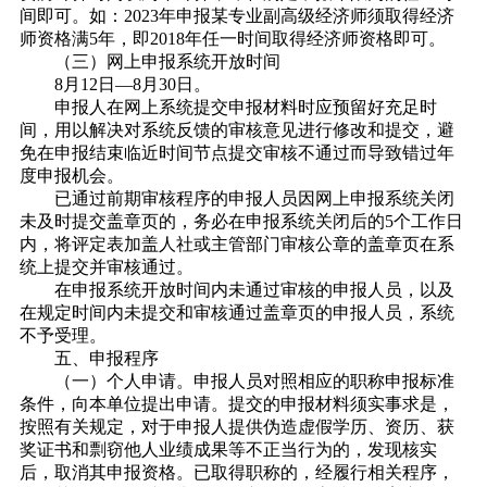
间即可。如：2023年申报某专业副高级经济师须取得经济
师资格满5年，即2018年任一时间取得经济师资格即可。
（三）网上申报系统开放时间
8月12日—8月30日。
申报人在网上系统提交申报材料时应预留好充足时
间，用以解决对系统反馈的审核意见进行修改和提交，避
免在申报结束临近时间节点提交审核不通过而导致错过年
度申报机会。
已通过前期审核程序的申报人员因网上申报系统关闭
未及时提交盖章页的，务必在申报系统关闭后的5个工作日
内，将评定表加盖人社或主管部门审核公章的盖章页在系
统上提交并审核通过。
在申报系统开放时间内未通过审核的申报人员，以及
在规定时间内未提交和审核通过盖章页的申报人员，系统
不予受理。
五、申报程序
（一）个人申请。申报人员对照相应的职称申报标准
条件，向本单位提出申请。提交的申报材料须实事求是，
按照有关规定，对于申报人提供伪造虚假学历、资历、获
奖证书和剽窃他人业绩成果等不正当行为的，发现核实
后，取消其申报资格。已取得职称的，经履行相关程序，