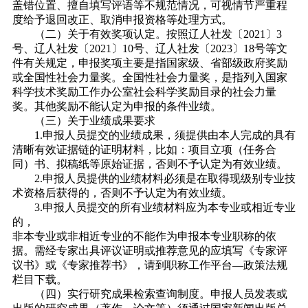
盖错位置、擅自填写评语等不规范情况，可视情节严重程
度给予退回改正、取消申报资格等处理方式。
（二）关于有效奖项认定。按照辽人社发〔2021〕3
号、辽人社发〔2021〕10号、辽人社发〔2023〕18号等文
件有关规定，申报奖项主要是指国家级、省部级政府奖励
或全国性社会力量奖。全国性社会力量奖，是指列入国家
科学技术奖励工作办公室社会科学奖励目录的社会力量
奖。其他奖励不能认定为申报的条件业绩。
（三）关于业绩成果要求
1.申报人员提交的业绩成果，须提供由本人完成的具有
清晰有效证据链的证明材料，比如：项目立项（任务合
同）书、拟稿纸等原始证据，否则不予认定为有效业绩。
2.申报人员提供的业绩材料必须是在取得现级别专业技
术资格后获得的，否则不予认定为有效业绩。
3.申报人员提交的所有业绩材料应为本专业或相近专业
的，
非本专业或非相近专业的不能作为申报本专业职称的依
据。需经专家出具评议证明或推荐意见的应填写《专家评
议书》或《专家推荐书》，请到职称工作平台—政策法规
栏目下载。
（四）实行研究成果检索查询制度。申报人员发表或