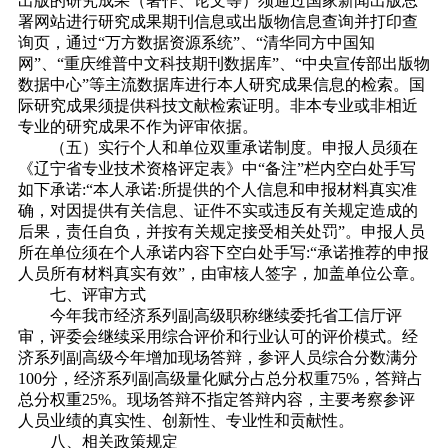
出版的研究成果（著作、论文等）须通过国家新闻出版总
署网站进行研究成果期刊信息或出版物信息查询并打印查
询页，通过“万方数据资源系统”、“清华同方中国知
网”、“重庆维普中文科技期刊数据库”、“中央宣传部出版物
数据中心”等主流数据库进行本人研究成果信息的检索。国
际研究成果须提供科技文献检索证明。非本专业或非相近
专业的研究成果不作为评审依据。
（五）实行个人和单位双重承诺制度。申报人员须在
《辽宁省专业技术资格评定表》中“备注”栏内空白处手写
如下承诺:“本人承诺:所提供的个人信息和申报材料真实准
确，对因提供有关信息、证件不实或违反有关规定造成的
后果，责任自负，并按有关规定接受相关处罚”。申报人员
所在单位须在个人承诺内容下空白处手写:“承诺推荐的申报
人员所有材料真实有效”，由审核人签字，加盖单位公章。
七、评审方式
今年我市经济系列副高级职称继续委托省工信厅评
审，评委会继续采用综合评价和行业认可的评价模式。经
济系列副高级今年增加现场答辩，参评人员综合分数满分
100分，经济系列副高级量化赋分占总分权重75%，答辩占
总分权重25%。现场答辩不指定答辩内容，主要考察参评
人员业绩的真实性、创新性、专业性和贡献性。
八、相关政策规定