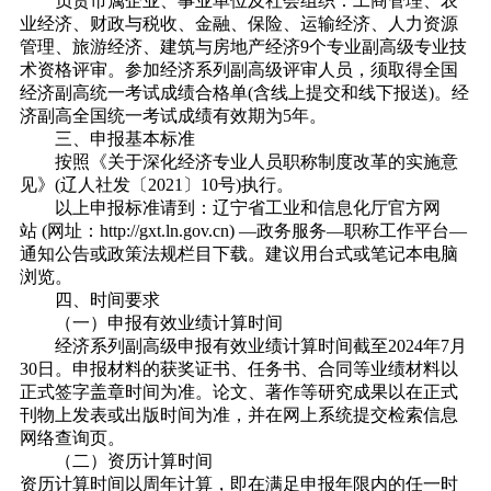
负责市属企业、事业单位及社会组织：工商管理、农
业经济、财政与税收、金融、保险、运输经济、人力资源
管理、旅游经济、建筑与房地产经济9个专业副高级专业技
术资格评审。参加经济系列副高级评审人员，须取得全国
经济副高统一考试成绩合格单(含线上提交和线下报送)。经
济副高全国统一考试成绩有效期为5年。
三、申报基本标准
按照《关于深化经济专业人员职称制度改革的实施意
见》(辽人社发〔2021〕10号)执行。
以上申报标准请到：辽宁省工业和信息化厅官方网
站 (网址：http://gxt.ln.gov.cn) —政务服务—职称工作平台—
通知公告或政策法规栏目下载。建议用台式或笔记本电脑
浏览。
四、时间要求
（一）申报有效业绩计算时间
经济系列副高级申报有效业绩计算时间截至2024年7月
30日。申报材料的获奖证书、任务书、合同等业绩材料以
正式签字盖章时间为准。论文、著作等研究成果以在正式
刊物上发表或出版时间为准，并在网上系统提交检索信息
网络查询页。
（二）资历计算时间
资历计算时间以周年计算，即在满足申报年限内的任一时