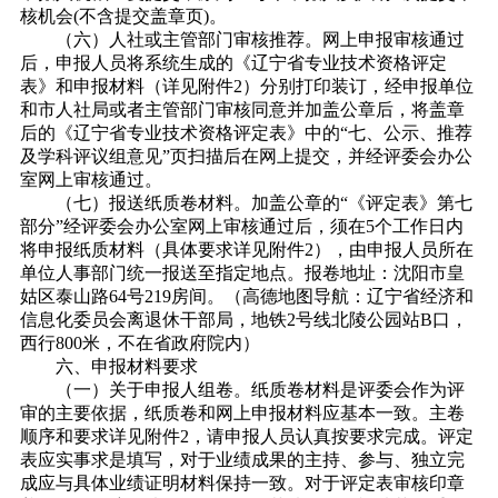
核机会(不含提交盖章页)。
（六）人社或主管部门审核推荐。网上申报审核通过
后，申报人员将系统生成的《辽宁省专业技术资格评定
表》和申报材料（详见附件2）分别打印装订，经申报单位
和市人社局或者主管部门审核同意并加盖公章后，将盖章
后的《辽宁省专业技术资格评定表》中的“七、公示、推荐
及学科评议组意见”页扫描后在网上提交，并经评委会办公
室网上审核通过。
（七）报送纸质卷材料。加盖公章的“《评定表》第七
部分”经评委会办公室网上审核通过后，须在5个工作日内
将申报纸质材料（具体要求详见附件2），由申报人员所在
单位人事部门统一报送至指定地点。报卷地址：沈阳市皇
姑区泰山路64号219房间。（高德地图导航：辽宁省经济和
信息化委员会离退休干部局，地铁2号线北陵公园站B口，
西行800米，不在省政府院内）
六、申报材料要求
（一）关于申报人组卷。纸质卷材料是评委会作为评
审的主要依据，纸质卷和网上申报材料应基本一致。主卷
顺序和要求详见附件2，请申报人员认真按要求完成。评定
表应实事求是填写，对于业绩成果的主持、参与、独立完
成应与具体业绩证明材料保持一致。对于评定表审核印章