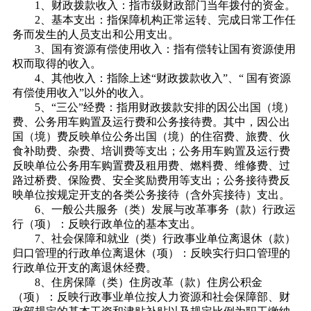
1、财政拨款收入：指市级财政部门当年拨付的资金。
2、基本支出：指保障机构正常运转、完成日常工作任
务而发生的人员支出和公用支出。
3、国有资源有偿使用收入：指有偿转让国有资源使用
权而取得的收入。
4、其他收入：指除上述“财政拨款收入”、“ 国有资源
有偿使用收入”以外的收入。
5、“三公”经费：指用财政拨款安排的因公出国（境）
费、公务用车购置及运行费和公务接待费。其中，因公出
国（境）费反映单位公务出国（境）的住宿费、旅费、伙
食补助费、杂费、培训费等支出；公务用车购置及运行费
反映单位公务用车购置费及租用费、燃料费、维修费、过
路过桥费、保险费、安全奖励费用等支出；公务接待费反
映单位按规定开支的各类公务接待（含外宾接待）支出。
6、一般公共服务（类）发展与改革事务（款）行政运
行（项）：反映行政单位的基本支出。
7、社会保障和就业（类）行政事业单位离退休（款）
归口管理的行政单位离退休（项）：反映实行归口管理的
行政单位开支的离退休经费。
8、住房保障（类）住房改革（款）住房公积金
（项）：反映行政事业单位按人力资源和社会保障部、财