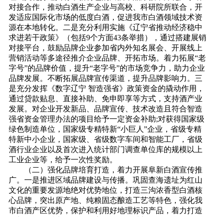
对接合作，推动白酒生产企业与高校、科研院所联合，开
发适应国际化市场的低度白酒，促进我市白酒领域技术资
源在本地转化。二是充分利用实施《辽宁省推动经济稳中
求进若干政策》（包括9个方面43条举措），通过搭建展销
对接平台，鼓励品牌企业参加省内外知名展会、开展线上
营销活动等多途径推介企业品牌、开拓市场。着力拓展“老
字号”的品牌价值，提升“老字号”的市场竞争力，助力企业
品牌发展。不断拓展品牌宣传渠道，提升品牌影响力。三
是充分发挥《数字辽宁 智造强省》政策资金的撬动作用，
通过贷款贴息、直接补助、免申即享等方式，支持酒产业
发展。对企业开发新品、品牌宣传、技术改造且符合智造
强省资金管理办法的项目给予一定资金补助;对获得国家级
绿色制造单位，国家级专精特新“小巨人”企业，省级专精
特新中小企业，国家级、省级数字车间和智能工厂，省级
酒行业企业以及首次进入统计部门调查单位库的规模以上
工业企业等，给予一次性奖励。
（二）强化品牌培育打造，着力开展阜新白酒宣传推
广。一是推进区域品牌建设与传播。巩固查海遗址为红山
文化的重要发源地绝对优势地位，打造三沟浓香型白酒核
心品牌，突出原产地、纯粮固态酿造工艺等特色，强化我
市白酒产区优势，保护和利用好地理标识产品，着力打造