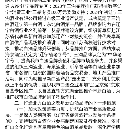
纳入辽宁省消费品工业供给（品牌）地图，并接入辽事
通 APP 辽宁品牌专区；2023年三沟品牌推广获得省数字辽
宁“消费工业”三品专项100万元奖励支持；2024年初辽宁三
沟酒业有限公司通过市级工业遗产认定。成功奠定了三沟
白酒辽宁第一白酒，东北白酒第一品牌，品牌影响力在辽
宁白酒行业名列前茅；从品牌建设方面。组织昕阜窖赴江
苏省代表阜新白酒参加苏辽产业对接交流会，并代表阜新
白酒做产品现场推介演讲，同时与江苏高校进行技术对
接，推动白酒品牌升级创新；从品牌推广方面。成功推动
海泉酒业认定为“辽宁省老字号”、三沟品牌认定为“中华老
字号”，提高我市白酒品牌价值和品牌市场竞争力。并多渠
道的组织三沟酒业、海泉酒业、昕阜窖酒等白酒企业参加
省、市各部门组织的国际糖酒食品交易会、地工产品推广
活动。同时为助推阜新白酒产品“走出去”，充分利用京东
线上平台的优势，组织我市白酒企业参加“辽品京聚”京东
自营专区推广，以自营直销方式向全国推介阜新白酒，为
推广我市白酒品牌起到了积极作用。
二、打造北方白酒之都阜新白酒品牌的下一步措施
（一）加大政策落实力度，护航白酒产业高质量发
展。一是深入贯彻落实《辽宁省促进酒行业发展十条措
施》，支持我市白酒企业参与制定国家及行业标准，依托
红山文化打造具有阜新特色的白酒单品爆款；深化产学研