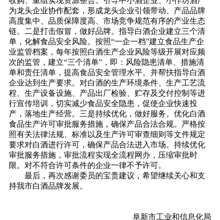
收购、重组实现资源整合。引导中小酒企业、小作坊酒厂
为龙头企业协作配套，形成龙头企业引领带动、产品品牌
高度集中、品质保障度高、市场竞争规范有序的产业生态
链。二是打击假冒，做好品牌。指导白酒企业建立三个清
单，化解食品安全风险。按照“一企一档”建立食品生产企
业监管档案，每年按照白酒生产企业风险等级开展对应频
次的监管，建立“三个清单”，即：风险隐患清单、措施清
单和责任清单，提高食品安全管理水平。并帮扶指导白酒
企业达到生产要求。对白酒的生产环境条件、生产工艺流
程、生产设备设施、产品出厂检验、贮存及交付控制等进
行宣传培训，切实减少食品安全隐患，促使企业快速投
产，落地生产经营。三是持续优化，做好服务。优化白酒
食品生产许可审批服务措施，确保产品合法合规。严格按
照有关法律法规、标准以及生产许可审查细则等文件规定
要求对白酒进行许可，确保产品合法进入市场。持续优化
审批服务措施，审批流程实现全流程网办，压缩审批时
限。对不符合许可条件的企业一律不予许可。
最后，再次感谢委员的宝贵建议，希望继续关心和支
持我市白酒品牌发展。
阜新市工业和信息化局