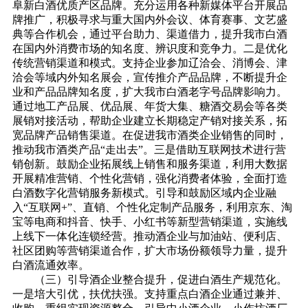
阜新白酒优质产区品牌。充分运用各种新媒体平台开展品
牌推广，积极寻求与重大国内外会议、体育赛事、文艺盛
典等合作机会，通过平台助力、渠道借力，提升我市白酒
在国内外消费市场的知名度、辨识度和竞争力。二是优化
传统营销渠道和模式。支持企业参加辽洽会、消博会、津
洽会等域内外知名展会，宣传推介产品品牌，不断提升企
业和产品品牌知名度，扩大我市白酒老字号品牌影响力。
通过地工产品展、优品展、年货大集、糖酒交易会等各类
展销对接活动，帮助企业建立长期稳定产销对接关系，拓
宽品牌产品销售渠道。在促进我市酒类企业销售的同时，
推动我市酒类产品“走出去”。三是借助互联网技术进行营
销创新。鼓励企业拓展线上销售和服务渠道，利用大数据
开展精准营销、个性化营销，强化消费者体验，全面打造
白酒数字化营销服务新模式。引导和鼓励区域内企业融
入“互联网+”、直销、个性化定制产品服务，利用京东、淘
宝等电商和抖音、快手、小红书等新型营销渠道，实施线
上线下一体化连锁经营。推动酒企业与加油站、便利店、
社区团购等营销渠道合作，扩大市场份额领导力量，提升
白酒流通效率。
（三）引导酒企业整合提升，促进白酒生产规范化。
一是培大引优，扶优扶强。支持重点白酒企业通过兼并、