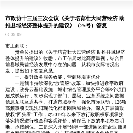
市政协十三届三次会议《关于培育壮大民营经济 助
推县域经济整体提升的建议》（25号）答复
05-09
市工商联：
贵单位提出的《关于培育壮大民营经济 助推县域经济
整体提升的建议》收悉，市工信局对此高度重视，结合目
前县域民营经济发展中存在的问题，从我市实际情况出
发，提出如下答复意见。
一、提升政务服务效能，营商环境更优化
一是我市持续深化“放管服”改革，加快推进数字政府
建设，政务云基础设施、城市综合管理服务平台等9个项目
建成试运行，初步实现了部门、层级、业务系统之间数据
信息互联互通共享。打通市域壁垒，强化市际联动，126项
高频事项实现沈阳现代化都市圈跨域通办。深入开展简政
放权“回头看”工作，对2019年以来下放行政职权事项承接
落实情况进行检查和客观评价，确保已下放的事项权责明
晰、承接到位。二是深入开展“领导干部进园区进企业 服务