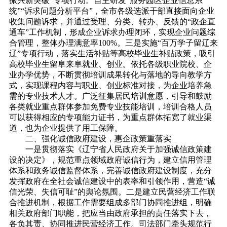
振兴新突破”专项行动。自主研发“服务园区企业信息系
统”“诉求问题分析平台”，全市各级选派干部直接面向企业
收集问题诉求，并通过受理、分类、转办、反馈的“政企直
通车”工作机制，形成企业诉求办理闭环，实现企业问题综
合管理，整体办理满意率100%。三是实施“百万学子留辽来
辽”专项行动，落实生活补贴等高校毕业生补贴政策，吸引
高校毕业生留阜来阜就业、创业。依托各级职业院校、企
业办学优势，不断贯彻培训成果转化与落地的导向教学方
式，实现课程内容与职业、创业标准对接，为企业培养急
需的专业技术人才。广泛征集居民培训意愿，引导和鼓励
各类就业重点群体参加免费专业技能培训，培训合格人员
可以获得相应的专项能力证书，为重点群体拓宽了就业渠
道，也为企业提供了用工保障。
二、强化诚信政府建设，惠企政策重落实
一是贯彻落实《辽宁省人民政府关于加强诚信政策建
设的决定》，规范重点领域政府诚信行为，建立信用管理
体系和政务诚信监督体系，完善诚信政府建设制度，充分
发挥政府在全社会诚信建设中的表率和引领作用，营造“诚
信光荣、失信可耻”的舆论氛围。二是建立民营经济工作联
合推进机制，根据工作需要组成多部门协同推进组，明确
相关政府部门职能，把应当由政府承担的责任落实下去，
各负其责、协同推进民营经济工作。司法部门牵头规范行