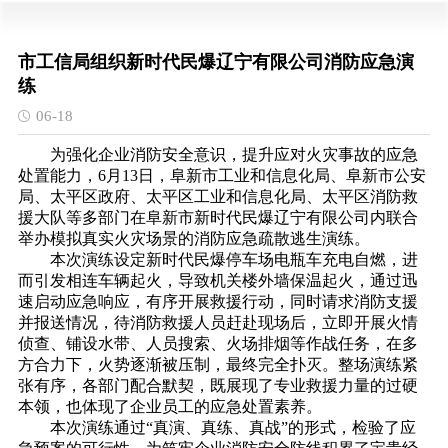
市工信局组织新时代民爆辽宁有限公司消防应急演
练
06-18
为强化企业消防安全意识，提升应对火灾事故的应急
处置能力，6月13日，阜新市工业和信息化局、阜新市公安
局、太平区政府、太平区工业和信息化局、太平区消防救
援大队等多部门在阜新市新时代民爆辽宁有限公司内联合
举办模拟真实火灾场景的消防应急疏散逃生演练。
本次演练设定新时代民爆停车场电瓶车充电自燃，进
而引发相连车辆起火，导致机关楼外墙保温起火，通过迅
速启动应急响应，有序开展救援行动，同时请求消防支援
并报送情况，待消防救援人员赶赴现场后，立即开展火情
侦查、铺设水带、人员搜索、火场排烟等作战任务，在多
方合力下，火势逐渐被压制，最终完全扑灭。整场演练紧
张有序，各部门配合默契，既展现了专业救援力量的过硬
本领，也体现了企业员工的应急处置素养。
本次演练通过“真演、真练、真战”的形式，检验了应