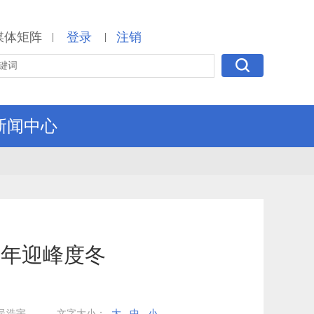
媒体矩阵
登录
注销
|
|
新闻中心
5年迎峰度冬
吴浩宇
文字大小：
大
中
小