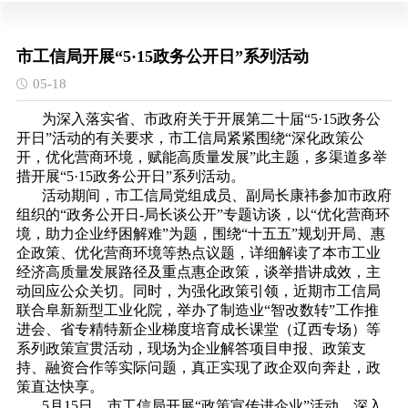
市工信局开展“5·15政务公开日”系列活动
05-18
为深入落实省、市政府关于开展第二十届“5·15政务公
开日”活动的有关要求，市工信局紧紧围绕“深化政策公
开，优化营商环境，赋能高质量发展”此主题，多渠道多举
措开展“5·15政务公开日”系列活动。‌‌
活动期间，市工信局党组成员、副局长康祎参加市政府
组织的“政务公开日-局长谈公开”专题访谈，以“优化营商环
境，助力企业纾困解难”为题，围绕“十五五”规划开局、惠
企政策、优化营商环境等热点议题，详细解读了本市工业
经济高质量发展路径及重点惠企政策，谈举措讲成效，主
动回应公众关切。同时，为强化政策引领，近期市工信局
联合阜新新型工业化院，举办了制造业“智改数转”工作推
进会、省专精特新企业梯度培育成长课堂（辽西专场）等
系列政策宣贯活动，现场为企业解答项目申报、政策支
持、融资合作等实际问题，真正实现了政企双向奔赴，政
策直达快享。
5月15日，市工信局开展“政策宣传进企业”活动，深入