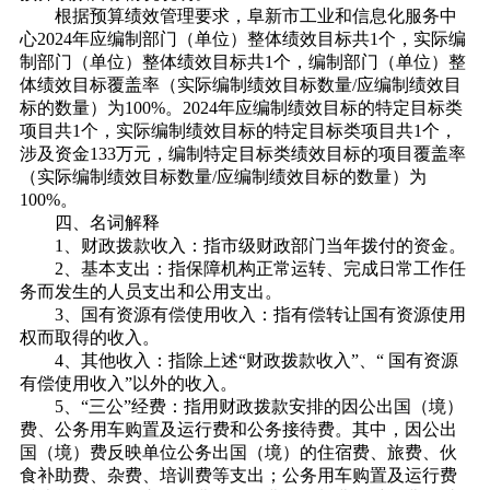
根据预算绩效管理要求，阜新市工业和信息化服务中
心2024年应编制部门（单位）整体绩效目标共1个，实际编
制部门（单位）整体绩效目标共1个，编制部门（单位）整
体绩效目标覆盖率（实际编制绩效目标数量/应编制绩效目
标的数量）为100%。2024年应编制绩效目标的特定目标类
项目共1个，实际编制绩效目标的特定目标类项目共1个，
涉及资金133万元，编制特定目标类绩效目标的项目覆盖率
（实际编制绩效目标数量/应编制绩效目标的数量）为
100%。
四、名词解释
1、财政拨款收入：指市级财政部门当年拨付的资金。
2、基本支出：指保障机构正常运转、完成日常工作任
务而发生的人员支出和公用支出。
3、国有资源有偿使用收入：指有偿转让国有资源使用
权而取得的收入。
4、其他收入：指除上述“财政拨款收入”、“ 国有资源
有偿使用收入”以外的收入。
5、“三公”经费：指用财政拨款安排的因公出国（境）
费、公务用车购置及运行费和公务接待费。其中，因公出
国（境）费反映单位公务出国（境）的住宿费、旅费、伙
食补助费、杂费、培训费等支出；公务用车购置及运行费