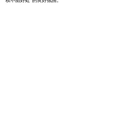
权不图好处”的良好氛围。